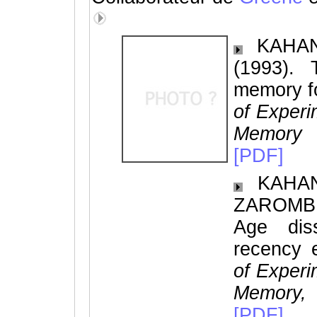
KAHANA
(1993). 
memory f
of Experi
Memory 
[PDF]
KAHANA
ZAROMB, 
Age dis
recency e
of Experi
Memory,
[PDF]