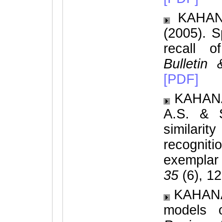
KAHANA
(2005). S
recall o
Bulleti
[PDF]
KAHANA,
A.S. & 
similari
recogniti
exemplar
35
(6), 1
KAHANA,
models 