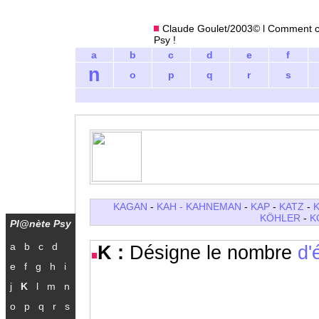
Claude Goulet/2003© l Comment ci
Psy !
a
b
c
d
e
f
n
o
p
q
r
s
KAGAN
-
KAH -
KAHNEMAN
-
KAP
-
KATZ
-
KÖHLER
-
K
Pl@nète Psy
a
b
c
d
K :
Désigne le nombre
d'
e
f
g
h
i
j
K
l
m
n
o
p
q
r
s