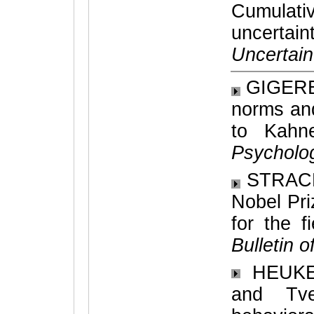
Cumula
uncerta
Uncertain
GIGEREN
norms and
to Kahn
Psycholog
STRACK,
Nobel Pr
for the f
Bulletin 
HEUKEL
and Tve