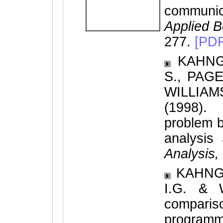
communic
Applied B
277.
[PDF
KAHNG, 
S., PAGE
WILLIA
(1998). 
problem b
analysis
Analysis,
KAHNG, 
I.G. & 
compar
progra