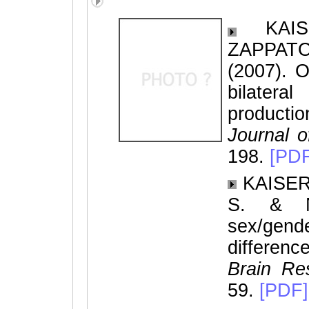
KAISE
ZAPPAT
(2007). O
bilatera
productio
Journal 
198.
[PDF
KAISER,
S. & N
sex/gend
differenc
Brain Re
59.
[PDF]