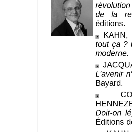
révolution
de la re
éditions.
KAHN, A
tout ça ?
moderne.
JACQUAR
L'avenir n
Bayard.
COMTE
HENNEZEL
Doit-on lé
Éditions de