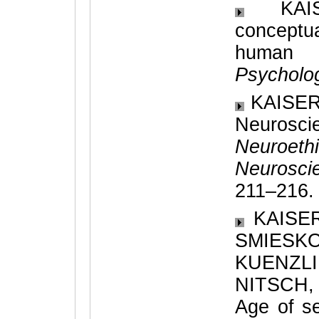
KAIS
conceptua
human b
Psycholo
KAISER,
Neuros
Neuroet
Neurosci
211–216.
KAISER
SMIESK
KUENZL
NITSCH, 
Age of se