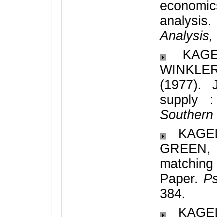
economi
analysis.
Analysis,
KAGEL
WINKLE
(1977). 
supply :
Southern
KAGEL,
GREEN, L
matchin
Paper.
Ps
384.
KAGEL,