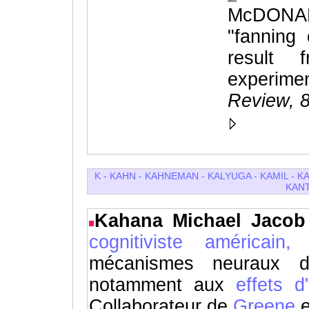
McDONA
"fanning 
result
experim
Review, 8
K
-
KAHN
-
KAHNEMAN
-
KALYUGA
-
KAMIL
-
K
KAN
Kahana Michael Jaco
cognitiviste américain,
s
mécanismes neuraux
notamment aux
effets 
Collaborateur de
Greene
e