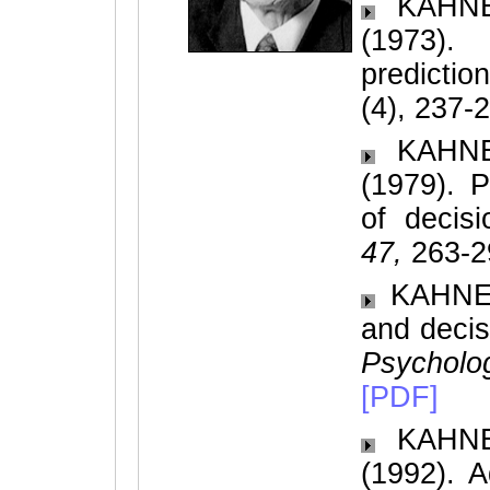
KAHNE
(1973)
predicti
(4), 237-
KAHNE
(1979). P
of decis
47,
263-2
KAHNEM
and decis
Psycholog
[PDF]
KAHNE
(1992). A