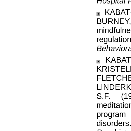
Hospital 
KABAT-
BURNEY, R
mindfuln
regulatio
Behaviora
KABAT-
KRISTEL
FLETC
LINDER
S.F. (1
meditati
program 
disorde