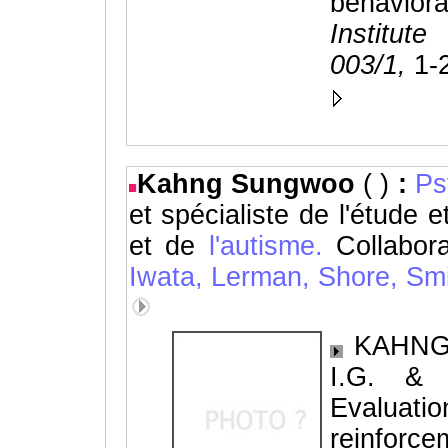
behavi
Institut
003/1,
1-
Kahng Sungwoo
( )
:
Ps
et spécialiste de l'étude 
et de
l'autisme.
Collabor
Iwata,
Lerman,
Shore,
Smi
KAHNG, 
I.G. & 
Evaluat
reinforce