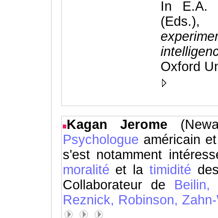
In E.A.
(Eds.)
experime
intelligen
Oxford Un
Kagan Jerome
(New
Psychologue
américain et
s'est notamment intéres
moralité
et la
timidité
de
Collaborateur de
Beilin,
Reznick,
Robinson,
Zahn-