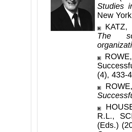
Studies i
New York 
KATZ, D
The so
organizat
ROWE, J
Success
(4), 433-
ROWE, 
Successfu
HOUSE,
R.L., S
(Eds.) (2