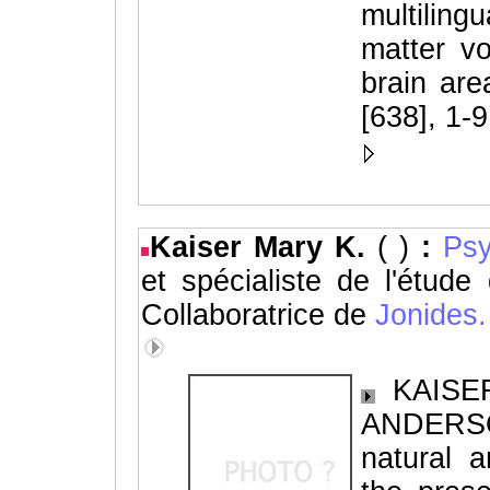
multilin
matter v
brain ar
[638], 1-
Kaiser Mary K.
( )
:
Psy
et spécialiste de l'étud
Collaboratrice de
Jonides.
KAISER
ANDERSON
natural a