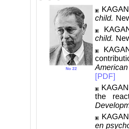
KAGAN, 
child.
New
KAGAN,
child.
New
KAGAN, 
contribu
American
No 22
[PDF]
KAGAN, 
the reac
Developm
KAGAN, 
en psycho