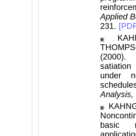
reinforc
Applied B
231.
[PDF
KAHNG
THOMPSO
(2000).
satiatio
under no
schedule
Analysis,
KAHNG, 
Nonconti
basic r
applicat