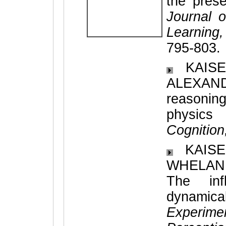
the pres
Journal 
Learning
795-803.
KAISER
ALEXAND
reasonin
physic
Cognition
KAISER
WHELAN,
The inf
dynamica
Experim