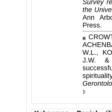
Survey re
the Unive
Ann Arbo
Press.
CROWTH
ACHENB
W.L., K
J.W. &
successfu
spiritual
Gerontolo