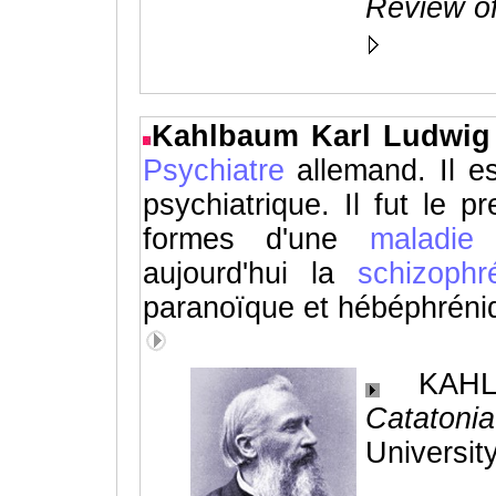
Review of
Kahlbaum Karl Ludwig
Psychiatre
allemand. Il e
psychiatrique. Il fut le 
formes d'une
maladie
aujourd'hui la
schizoph
paranoïque et hébéphréni
KAHLBA
Catatonia
Universit