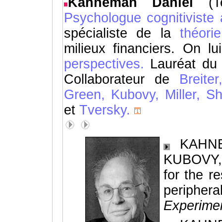
Kahneman Daniel
(
Psychologue
cognitiviste
spécialiste de la
théori
milieux financiers. On l
perspectives.
Lauréat d
Collaborateur de
Breite
Green,
Kubovy,
Miller,
Sh
et
Tversky.
KAHNE
KUBOVY, 
for the re
peripher
Experimen