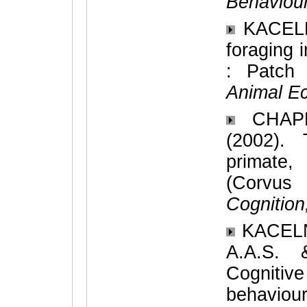
Behaviour
KACELNI
foraging i
: Patch
Animal Ec
CHAPE
(2002). 
primate
(Corvu
Cognition
KACELNI
A.A.S.
Cognitive
behaviou