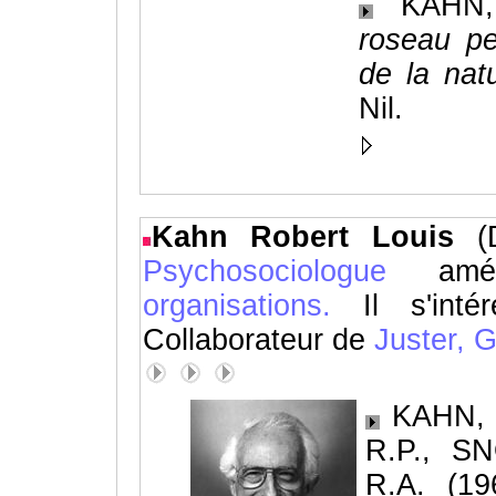
KAHN, 
roseau pe
de la nat
Nil.
Kahn Robert Louis
(
Psychosociologue
améri
organisations.
Il s'int
Collaborateur de
Juster,
G
KAHN, R
R.P., S
R.A. (1