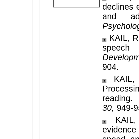
declines 
and ad
Psycholog
KAIL, R.
speec
Developm
904.
KAIL, 
Processi
reading.
D
30,
949-9
KAIL, R
evidence 