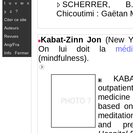
SCHERRER, B.
t
u
v
w
x
y
z
?
Chicoutimi : Gaëtan 
Citer ce site
Auteurs
Revues
Kabat-Zinn Jon
(New Y
Ang/Fra
On lui doit la
méd
Info
Fermer
(mindfulness).
KABAT
outpati
medicine
based on
meditatio
and pre