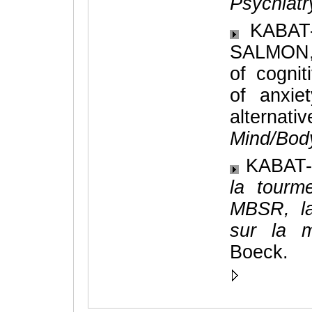
Psychiatr
KABAT-
SALMON, 
of cogni
of anxie
alternat
Mind/Bod
KABAT-Z
la tourm
MBSR, la
sur la m
Boeck.