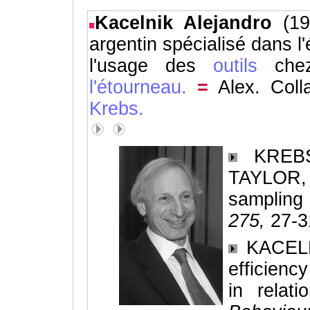
Kacelnik Alejandro
(1
argentin spécialisé dans l
l'usage des
outils
che
l'étourneau.
=
Alex. Coll
Krebs.
KREBS,
TAYLOR, 
sampling 
275,
27-3
KACELNI
efficienc
in relati