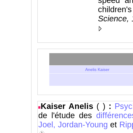
speed a
childre
Science,
Anelis Kaiser
Kaiser Anelis
( )
:
Psyc
de l'étude des
différenc
Joel,
Jordan-Young
et
Rip