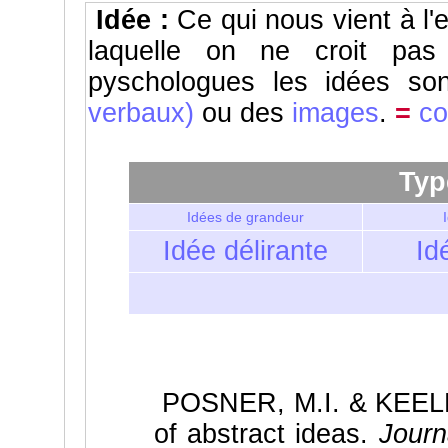
Idée :
Ce qui nous vient à l'
laquelle on ne croit pas 
pyschologues les idées so
verbaux)
ou des
images
.
=
co
Typ
Idées de grandeur
Idée délirante
Id
POSNER, M.I. & KEELE,
of abstract ideas.
Journa