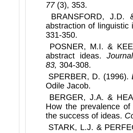
77
(3), 353.
BRANSFORD, J.D. & 
abstraction of linguistic
331-350.
POSNER, M.I. & KEELE
abstract ideas.
Journal
83,
304-308.
SPERBER, D. (1996).
Odile Jacob.
BERGER, J.A. & HEATH,
How the prevalence of 
the success of ideas.
Co
STARK, L.J. & PERFECT