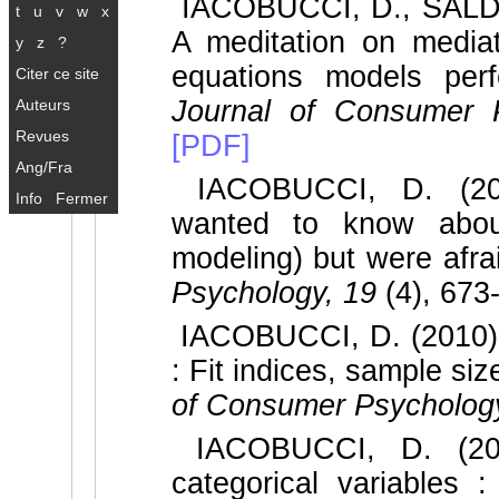
IACOBUCCI, D., SALDA
t
u
v
w
x
A meditation on mediat
y
z
?
equations models perf
Citer ce site
Journal of Consumer 
Auteurs
Revues
[PDF]
Ang/Fra
IACOBUCCI, D. (200
Info
Fermer
wanted to know about
modeling) but were afra
Psychology, 19
(4), 673
IACOBUCCI, D. (2010). 
: Fit indices, sample si
of Consumer Psycholog
IACOBUCCI, D. (2012
categorical variables :