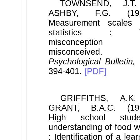
TOWNSEND, J.T
ASHBY, F.G. (198
Measurement scales 
statistics : 
misconception
misconceived.
Psychological Bulletin,
394-401.
[PDF]
GRIFFITHS, A.K
GRANT, B.A.C. (198
High school studen
understanding of food 
: Identification of a lear