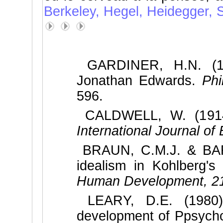
Berkeley,
Hegel,
Heidegger,
S
GARDINER, H.N. (190
Jonathan Edwards.
Phi
596.
CALDWELL, W. (1914)
International Journal of 
BRAUN, C.M.J. & BARI
idealism in Kohlberg's
Human Development, 2
LEARY, D.E. (1980)
development of Ppsychol