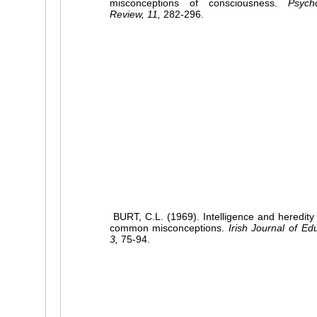
misconceptions of consciousness.
Psycho
Review, 11,
282-296.
BURT, C.L. (1969). Intelligence and heredity
common misconceptions.
Irish Journal of Ed
3,
75-94.