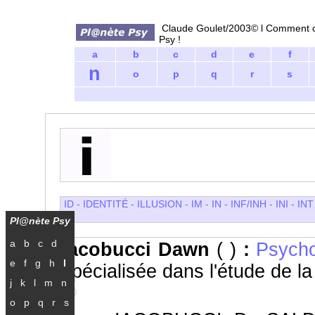
Claude Goulet/2003© l Comment ci
Psy !
a
b
c
d
e
f
n
o
p
q
r
s
ID
-
IDENTITÉ
-
ILLUSION
-
IM
-
IN
-
INF/INH -
INI
-
IN
Pl@nète Psy
a
b
c
d
Iacobucci Dawn
( )
:
Psych
e
f
g
h
I
spécialisée dans l'étude de l
j
k
l
m
n
o
p
q
r
s