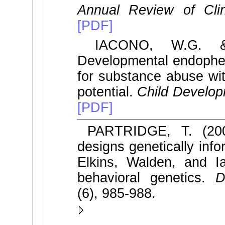
Annual Review of Cli
[PDF]
IACONO, W.G. &
Developmental endophen
for substance abuse wit
potential.
Child Develop
[PDF]
PARTRIDGE, T. (2005)
designs genetically in
Elkins, Walden, and I
behavioral genetics.
De
(6), 985-988.