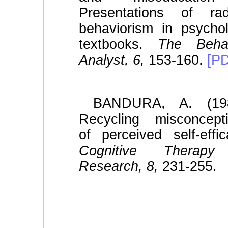
Presentations of rad
behaviorism in psycho
textbooks.
The Behav
Analyst, 6,
153-160.
[P
BANDURA, A. (198
Recycling misconcept
of perceived self-effic
Cognitive Therap
Research, 8,
231-255.