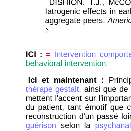
DISHION, T.J., McCOR
Iatrogenic effects in ea
aggregate peers.
Americ
ICI :
=
Intervention comport
behavioral intervention.
Ici et maintenant :
Princ
thérape gestalt,
ainsi que de
mettent l'accent sur l'import
du patient, tant émotif que co
reconstruction d'un passé loi
guérison
selon la
psychanal