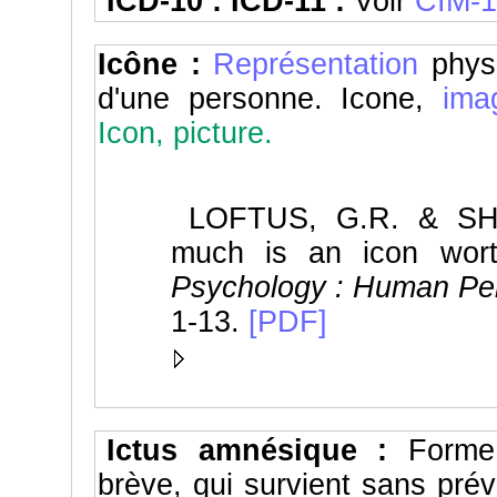
ICD-10 : ICD-11 :
Voir
CIM-1
Icône :
Représentation
physi
d'une personne. Icone,
imag
Icon, picture.
LOFTUS, G.R. & SH
much is an icon wo
Psychology : Human Per
1-13.
[PDF]
Ictus amnésique :
Form
brève, qui survient sans prév