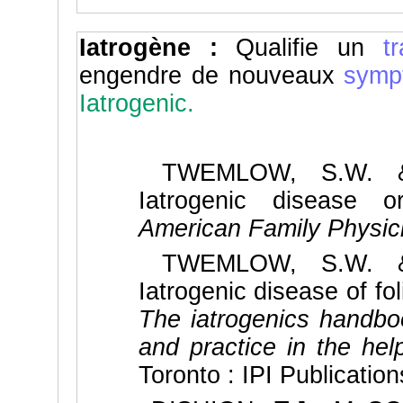
Iatrogène :
Qualifie un
t
engendre de nouveaux
symp
Iatrogenic.
TWEMLOW, S.W. & 
Iatrogenic disease or
American Family Physic
TWEMLOW, S.W. & 
Iatrogenic disease of fo
The iatrogenics handboo
and practice in the hel
Toronto : IPI Publication