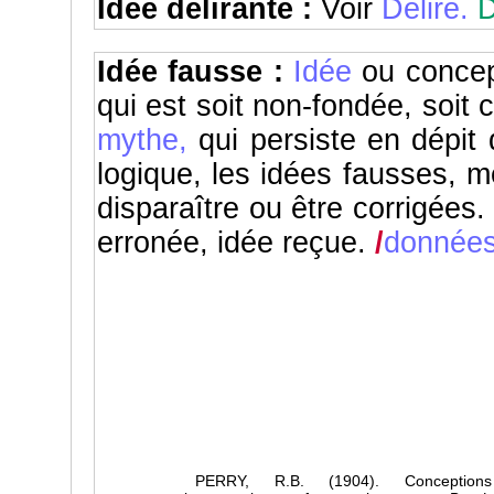
Idée délirante :
Voir
Délire.
D
Idée fausse :
Idée
ou concept
qui est soit non-fondée, soit
mythe,
qui persiste en dépit 
logique, les idées fausses, m
disparaître ou être corrigées
erronée, idée reçue.
/
données
PERRY, R.B. (1904). Conception