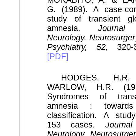
MORABITO, A. & LAN
G. (1989). A case-con
study of transient gl
amnesia.
Journal
Neurology, Neurosurger
Psychiatry, 52,
320-
[PDF]
HODGES, H.R.
WARLOW, H.R. (199
Syndromes of transi
amnesia : toward
classification. A stud
153 cases.
Journa
Neurology, Neurosurge