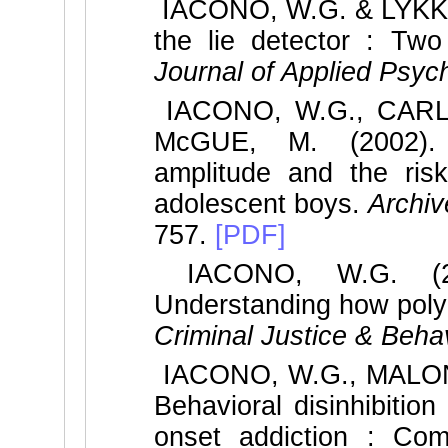
IACONO, W.G. & LYKKEN,
the lie detector : Two 
Journal of Applied Psych
IACONO, W.G., CARL
McGUE, M. (2002). P
amplitude and the risk 
adolescent boys.
Archiv
757.
[PDF]
IACONO, W.G. (200
Understanding how poly
Criminal Justice & Beha
IACONO, W.G., MALON
Behavioral disinhibitio
onset addiction : Com