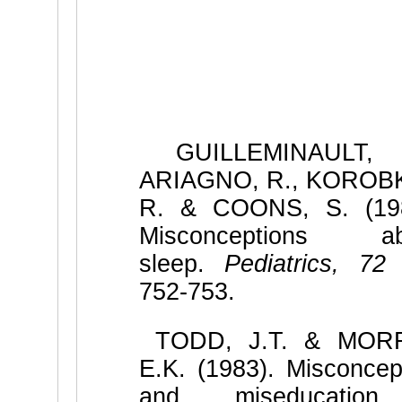
GUILLEMINAULT, 
ARIAGNO, R., KOROBK
R. & COONS, S. (198
Misconceptions ab
sleep.
Pediatrics, 72
(
752-753.
TODD, J.T. & MORR
E.K. (1983). Misconcep
and miseducatio