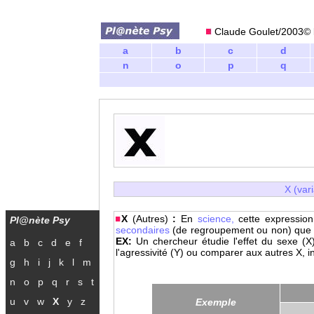
Claude Goulet/2003© l
a
b
c
d
n
o
p
q
X (var
X
(Autres)
:
En
science,
cette expression
Pl@nète Psy
secondaires
(de regroupement ou non) que l
EX:
Un chercheur étudie l'effet du sexe (X) 
a
b
c
d
e
f
l'agressivité (Y) ou comparer aux autres X, i
g
h
i
j
k
l
m
n
o
p
q
r
s
t
u
v
w
X
y
z
Exemple