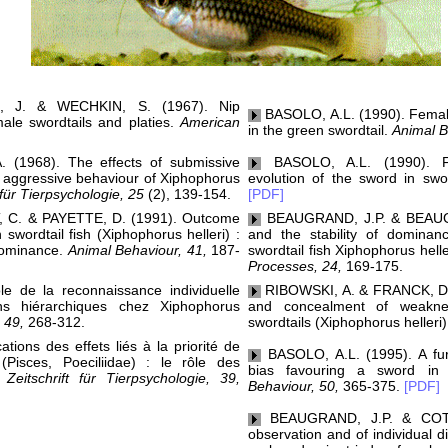
 J. & WECHKIN, S. (1967). Nip
BASOLO, A.L. (1990). Female
le swordtails and platies.
American
in the green swordtail.
Animal B
(1968). The effects of submissive
BASOLO, A.L. (1990). Fe
aggressive behaviour of Xiphophorus
evolution of the sword in sword
t für Tierpsychologie, 25
(2), 139-154.
[PDF]
C. & PAYETTE, D. (1991). Outcome
BEAUGRAND, J.P. & BEAUGR
 swordtail fish (Xiphophorus helleri) :
and the stability of dominanc
 dominance.
Animal Behaviour, 41,
187-
swordtail fish Xiphophorus helle
Processes, 24,
169-175.
e de la reconnaissance individuelle
RIBOWSKI, A. & FRANCK, D. 
ons hiérarchiques chez Xiphophorus
and concealment of weaknes
 49,
268-312.
swordtails (Xiphophorus helleri
ions des effets liés à la priorité de
BASOLO, A.L. (1995). A furt
Pisces, Poeciliidae) : le rôle des
bias favouring a sword in
.
Zeitschrift für Tierpsychologie, 39,
Behaviour, 50,
365-375.
[PDF]
BEAUGRAND, J.P. & COTNO
observation and of individual di