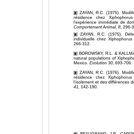
ZAYAN, R.C. (1975). Modifica
résidence chez Xiphophorus 
l'expérience immédiate de do
Comportement Animal, 8,
296-3
ZAYAN, R.C. (1975). Défen
individuelle chez Xiphophorus 
266-312.
BOROWSKY, R.L. & KALLMAN, 
natural populations of Xiphoph
Mexico.
Evolution 30,
693-706.
ZAYAN, R.C. (1976). Modifica
résidence chez Xiphophorus 
l'isolement et des différences de
41,
142-190.
BEAUGRAND, J.P., CARON,