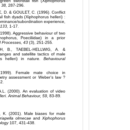
green swordtail fish (Xiphophorus
 38,
287-296.
D. & GOULET, C. (1996). Conflict
 fish dyads (Xiphophorus helleri) :
 dominance/subordination experience,
 133,
1-17.
998). Aggressive behaviour of two
hophorus, Poeciliidae) in a prior
 Processes, 43
(3), 251-255.
, B., TAEBEL-HELLWIG, A. &
ges and satellite tactics of male
s helleri) in nature.
Behavioural
999). Female mate choice in
metry assessment or Weber's law ?
2.
. (2000). An evaluation of video
leri
.
Animal Behaviour, 59,
83-89.
K. (2001). Male biases for male
riapella olmecae
and
Xiphophorus
ology
107, 431-438.