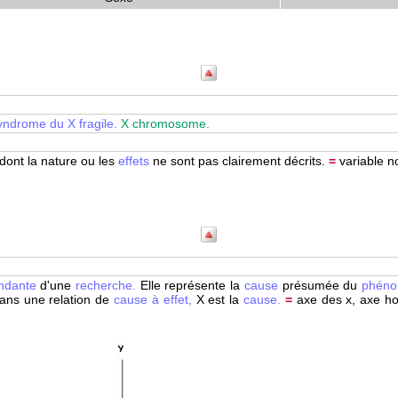
yndrome du X fragile.
X chromosome.
dont la nature ou les
effets
ne sont pas clairement décrits.
=
variable no
endante
d'une
recherche.
Elle représente la
cause
présumée du
phén
ns une relation de
cause à effet,
X est la
cause.
=
axe des x, axe hor