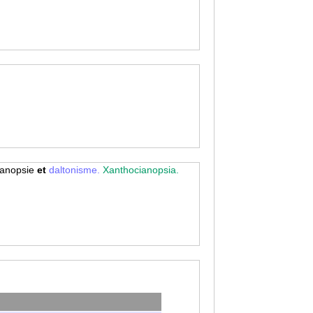
cyanopsie
et
daltonisme.
Xanthocianopsia.