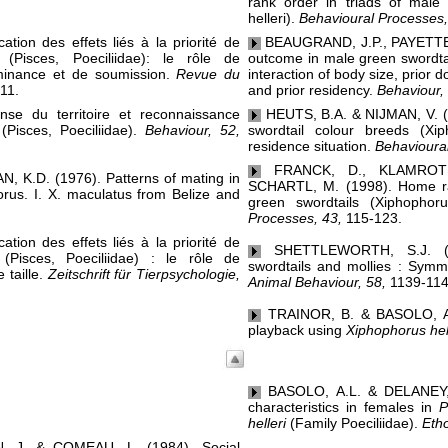
rank order in triads of male 
helleri).
Behavioural Processes,
tion des effets liés à la priorité de
BEAUGRAND, J.P., PAYETTE, 
(Pisces, Poeciliidae): le rôle de
outcome in male green swordtail
minance et de soumission.
Revue du
interaction of body size, prior
11.
and prior residency.
Behaviour,
se du territoire et reconnaissance
HEUTS, B.A. & NIJMAN, V. (1
(Pisces, Poeciliidae).
Behaviour, 52,
swordtail colour breeds (Xip
residence situation.
Behavioural
FRANCK, D., KLAMROTH
K.D. (1976). Patterns of mating in
SCHARTL, M. (1998). Home ran
orus. I. X. maculatus from Belize and
green swordtails (Xiphophoru
Processes, 43,
115-123.
tion des effets liés à la priorité de
SHETTLEWORTH, S.J. (1
(Pisces, Poeciliidae) : le rôle de
swordtails and mollies : Sym
 taille.
Zeitschrift für Tierpsychologie,
Animal Behaviour, 58,
1139-114
TRAINOR, B. & BASOLO, A.L
playback using
Xiphophorus hel
BASOLO, A.L. & DELANEY, 
characteristics in females in
P
helleri
(Family Poeciliidae).
Eth
 J. & COMEAU, L. (1984). Social