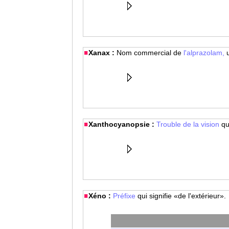
Xanax :
Nom commercial de
l'alprazolam,
Xanthocyanopsie :
Trouble de la vision
qu
Xéno :
Préfixe
qui signifie «de l'extérieur».