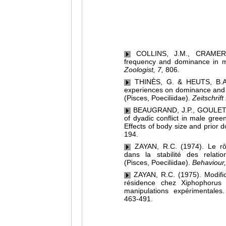
COLLINS, J.M., CRAMER,
frequency and dominance in ma
Zoologist, 7,
806.
THINÈS, G. & HEUTS, B.A. 
experiences on dominance and 
(Pisces, Poeciliidae).
Zeitschrif
BEAUGRAND, J.P., GOULET, 
of dyadic conflict in male green
Effects of body size and prior
194.
ZAYAN, R.C. (1974). Le rôl
dans la stabilité des relati
(Pisces, Poeciliidae).
Behaviour,
ZAYAN, R.C. (1975). Modificat
résidence chez Xiphophorus (
manipulations expérimentales
463-491.