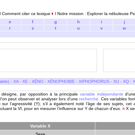
 Comment citer ce lexique
l Notre mission : Explorer la nébuleuse Ps
e
f
g
h
i
j
r
s
t
u
v
w
iable)
-
XA
-
XE
-
XÉNO
-
XÉNOPHOBIE
-
XIPHOPHORUS
-
XU
- XQ
-
 désigne, par opposition à la principale
variable indépendante
d'un
'on peut observer et analyser lors d'une
recherche.
Ces variables font
sur l'agressivité (Y); s'il a également noté l'âge de ses sujets, cet 
ncluant la VI, pour en mesurer l'influence sur Y de chacun d'eux.
=
X se
Variable X
Sexe