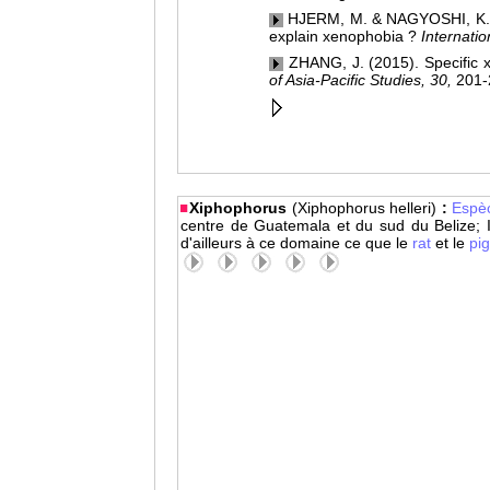
HJERM, M. & NAGYOSHI, K. (20
explain xenophobia ?
Internatio
ZHANG, J. (2015). Specific 
of Asia-Pacific Studies, 30,
201-
Xiphophorus
(Xiphophorus helleri)
:
Espè
centre de Guatemala et du sud du Belize; 
d'ailleurs à ce domaine ce que le
rat
et le
pi