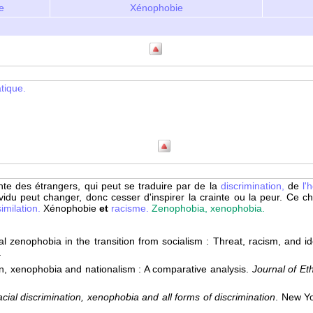
e
Xénophobie
tique.
nte des étrangers, qui peut se traduire par de la
discrimination,
de
l'h
idu peut changer, donc cesser d'inspirer la crainte ou la peur. Ce 
similation.
Xénophobie
et
racisme.
Zenophobia, xenophobia.
l zenophobia in the transition from socialism : Threat, racism, and
.
 xenophobia and nationalism : A comparative analysis.
Journal of Et
cial discrimination, xenophobia and all forms of discrimination
. New Y