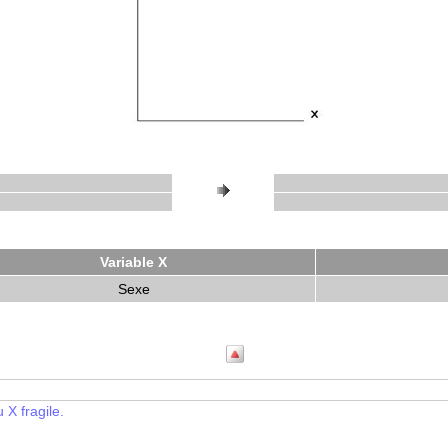
Variable X
Sexe
X fragile.