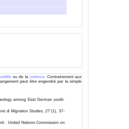
ostilité
ou de la
violence.
Contrairement aux
changement peut être engendré par la simple
 ideology among East German youth.
hnic & Migration Studies, 27
(1), 37-
ork : United Nations Commission on