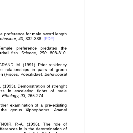
 preference for male sword length
ehaviour, 40,
332-338.
[PDF]
male preference predates the
tail fish.
Science, 250,
808-810.
AND, M. (1991). Prior residency
e relationships in pairs of green
ri (Pisces, Poeciliidae).
Behavioural
(1993). Demonstration of strenght
s in escalating fights of male
).
Ethology, 93,
265-274.
her examination of a pre-existing
 the genus Xiphophorus.
Animal
IR, P.-A. (1996). The role of
fferences in in the determination of