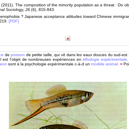
11). The composition of the minority population as a threat : Do obj
nal Sociology, 26
(6), 815-843.
xenophobia ? Japanese acceptance attitudes toward Chinese immigra
219.
[PDF]
ce
de
poisson
de petite taille, qui vit dans les eaux douces du sud-e
Il est l'objet de nombreuses expériences en
éthologie expérimentale
geon
sont à la psychologie expérimentale c-à-d un
modèle animal.
=
Poi