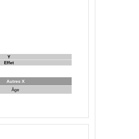
Y
Effet
Autres X
Âge