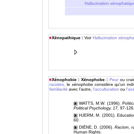
Hallucination xénophatiqu
Xénopathique :
Voir
Hallucination xénopha
Xénophobie : Xénophobe :
Peur
ou crai
racistes,
le xénophobe considère qu'un indiv
familiarité
avec l'autre,
l'acculturation
ou
l'as
WATTS, M.W. (1996). Politica
Political Psychology, 17,
97-126
HJERM, M. (2001). Education,
60.
DIÈNE, D. (2006).
Racism, ra
Human Rights.