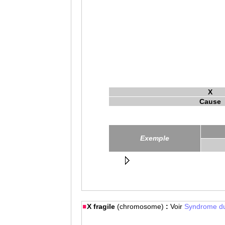
X
Cause
Exemple
X fragile
(chromosome)
:
Voir
Syndrome du 