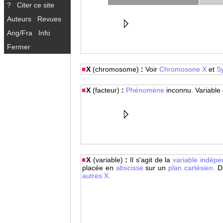
?
Citer ce site
Auteurs
Revues
Ang/Fra
Info
Fermer
X
(chromosome)
:
Voir
Chromosone X
et
S
X
(facteur)
:
Phénomène
inconnu. Variable 
X
(variable)
:
Il s'agit de la
variable indép
placée en
abscisse
sur un
plan cartésien.
Da
autres X.